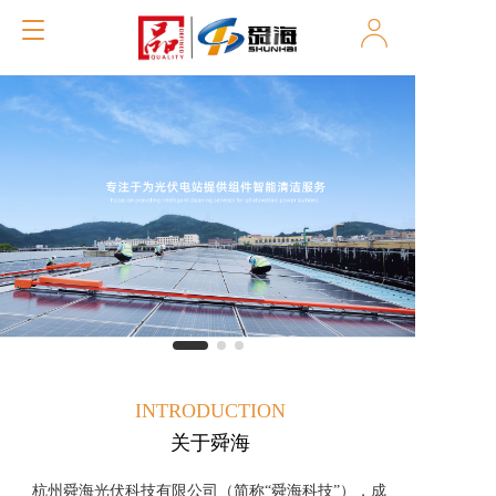
T
o
g
g
l
e
n
a
v
i
g
a
t
i
o
n
INTRODUCTION
关于舜海
杭州舜海光伏科技有限公司（简称“舜海科技”），成