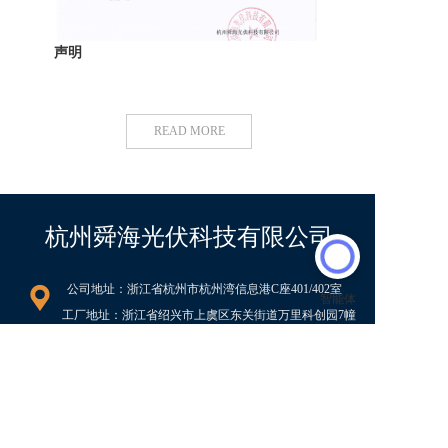
声明
READ MORE
杭州舜海光伏科技有限公司
公司地址：浙江省杭州市杭州湾信息港C座401/402室   
工厂地址：浙江省绍兴市上虞区东关街道万里科创园7幢
联系电话：
0571-83737513
（市场） 
0571-83737531
（商务）
19941498818
(商务)  
19941498808
（办公室）
联系邮箱：marketing-p@shunhaitech.com  