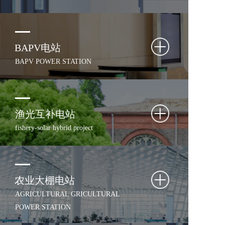
BAPV电站
BAPV POWER STATION
渔光互补电站
fishery-solar hybrid project
农业大棚电站
AGRICULTURAL GRICULTURAL 
POWER STATION