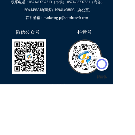
联系电话：
0571-83737513
（市场） 
0571-83737531
（商务）
19941498818
(商务)  
19941498808
（办公室）
联系邮箱：marketing-p@shunhaitech.com  
微信公众号  
抖音号
快速链接
首页
新闻中心
产品应用
关于舜海
项目案例
招商加盟
联系我们
免责声明：本站部分资讯来源于网络，如有侵权请及时联系客服，