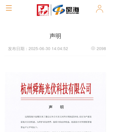
T
o
g
g
l
声明
e
n
发布日期：2025-06-30 14:04:52
2098
a
v
i
g
a
t
i
o
n