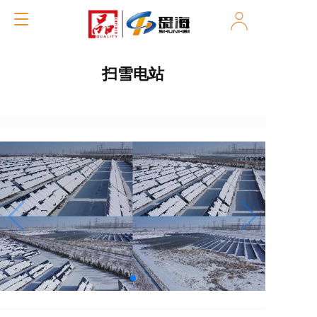
T
o
g
g
扫雪电站
l
e
n
a
v
i
g
a
t
i
o
n