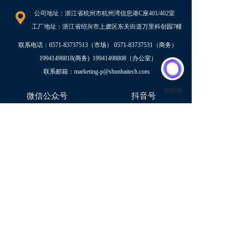
公司地址：浙江省杭州市杭州湾信息港C座401/402室   
工厂地址：浙江省绍兴市上虞区东关街道万里科创园7幢
联系电话：
0571-83737513
（市场） 
0571-83737531
（商务）
19941498818
(商务)  
19941498808
（办公室）
联系邮箱：marketing-p@shunhaitech.com  
微信公众号  
抖音号
快速链接
首页
新闻中心
产品应用
关于舜海