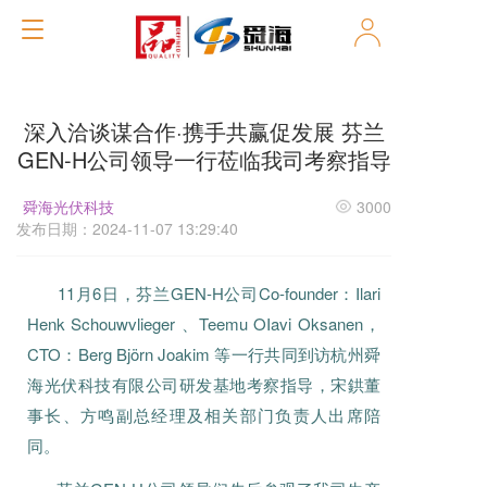
T
o
g
g
l
深入洽谈谋合作·携手共赢促发展 芬兰
e
GEN-H公司领导一行莅临我司考察指导
n
a
v
舜海光伏科技
3000
i
发布日期：2024-11-07 13:29:40
g
a
t
11月6日，芬兰GEN-H公司Co-founder：Ilari
i
Henk Schouwvlieger 、Teemu OIavi Oksanen，
o
CTO：Berg Björn Joakim 等一行共同到访杭州舜
n
海光伏科技有限公司研发基地考察指导，宋鉷董
事长、方鸣副总经理及相关部门负责人出席陪
同。