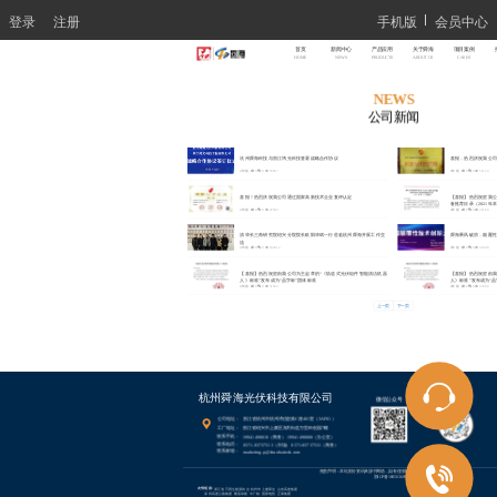
登录
注册
手机版
会员中心
首页
新闻中心
产品应用
关于舜海
项目案例
HOME
NEWS
PRODUCTS
ABOUT US
CASES
NEWS
公司新闻
新闻资讯
新闻资讯
杭州舜海科技与浙江鸿光科技签署战略合作协议
喜报，热烈庆祝我公
4年前
0
0
55857
4年前
0
0
51124
新闻资讯
新闻资讯
喜报！热烈庆祝我公司通过国家高新技术企业复评认定
【喜报】热烈祝贺我
备推荐目录（2021年
4年前
0
0
47503
4年前
0
0
45160
新闻资讯
新闻资讯
清华长三角研究院绍兴分院院长欧阳华斌一行莅临杭州舜海开展工作交
舜海乘风破浪，颠覆
流
4年前
0
0
104912
4年前
0
0
43300
新闻资讯
新闻资讯
【喜报】热烈祝贺由我公司为主起草的“《轨道式光伏组件智能清洁机器
【喜报】热烈祝贺由我
人》标准”发布成为“品字标”团体标准
人》标准”发布成为“品
4年前
0
0
51943
4年前
0
0
37966
上一页
下一页
杭州舜海光伏科技有限公司
微信公众号
抖音号
公司地址：   浙江省杭州市杭州湾信息港C座401室（3AF01）
工厂地址：   浙江省绍兴市上虞区东关街道万里科创园7幢
联系手机：    
19941498818
（商务） 
19941498808
（办公室）
联系电话：          
0571-83737513（市场） 0571-83737531（商务）
联系邮箱：
marketing-p@shunhaitech.com
免责声明：本站部分资讯来源于网络，如有侵权请及时联系客服，我们将尽快处理
浙ICP备18056360号-4
友情链接:
浙江省可再生能源协会
杭州市上虞商会
山东高速集团
深圳高速公路集团
隆基绿能
中广核
国家电投
正泰集团